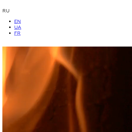
RU
EN
UA
FR