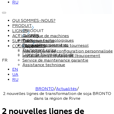
RU
QUI SOMMES-NOUS?
PRODUIT
LIGNES
PRODUIT
ACTUALITÉS
Catalogue de machines
LIGNES
Processus technologiques
SUPPORT
Traitement soja
Par matières premières
Ligne de traitement du tournesol
COORDONNÉES
Support
Traitement colza
Nos solutions de configuration personnalisée
Ligne de fourrage extrude
Installation et réglage de l’équipement
FR
Service de maintenance garantie
Assistance technique
EN
UA
RU
BRONTO
/
Actualités
/
2 nouvelles lignes de transformation de soja BRONTO
dans la région de Rivne
2 nouvelles lignes de