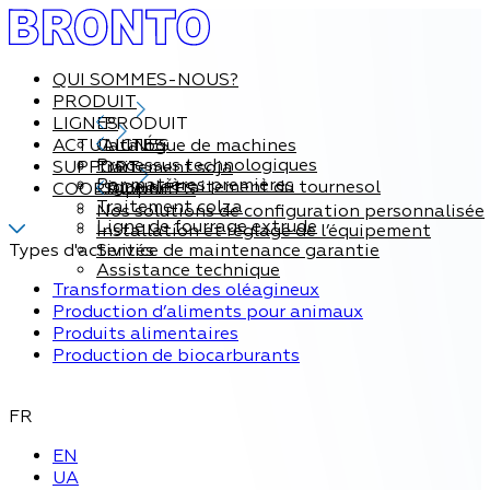
QUI SOMMES-NOUS?
PRODUIT
LIGNES
PRODUIT
ACTUALITÉS
Catalogue de machines
LIGNES
Processus technologiques
SUPPORT
Traitement soja
Par matières premières
Ligne de traitement du tournesol
COORDONNÉES
Support
Traitement colza
Nos solutions de configuration personnalisée
Ligne de fourrage extrude
Installation et réglage de l’équipement
Types d'activités
Service de maintenance garantie
Assistance technique
Transformation des oléagineux
Production d’aliments pour animaux
Produits alimentaires
Production de biocarburants
FR
EN
UA