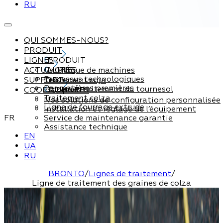
RU
QUI SOMMES-NOUS?
PRODUIT
LIGNES
PRODUIT
ACTUALITÉS
Catalogue de machines
LIGNES
Processus technologiques
SUPPORT
Traitement soja
Par matières premières
Ligne de traitement du tournesol
COORDONNÉES
Support
Traitement colza
Nos solutions de configuration personnalisée
Ligne de fourrage extrude
Installation et réglage de l’équipement
FR
Service de maintenance garantie
Assistance technique
EN
UA
RU
BRONTO
/
Lignes de traitement
/
Ligne de traitement des graines de colza