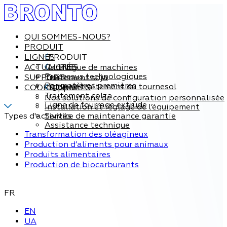
QUI SOMMES-NOUS?
PRODUIT
LIGNES
PRODUIT
ACTUALITÉS
Catalogue de machines
LIGNES
Processus technologiques
SUPPORT
Traitement soja
Par matières premières
Ligne de traitement du tournesol
COORDONNÉES
Support
Traitement colza
Nos solutions de configuration personnalisée
Ligne de fourrage extrude
Installation et réglage de l’équipement
Types d'activités
Service de maintenance garantie
Assistance technique
Transformation des oléagineux
Production d’aliments pour animaux
Produits alimentaires
Production de biocarburants
FR
EN
UA