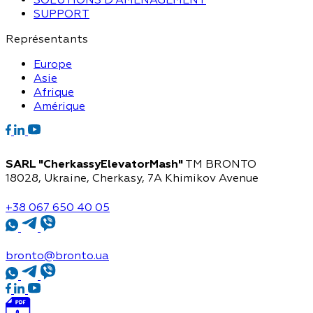
SUPPORT
Représentants
Europe
Asie
Afrique
Amérique
SARL "CherkassyElevatorMash"
TM BRONTO
18028, Ukraine, Cherkasy,
7A Khimikov Avenue
+38 067 650 40 05
bronto@bronto.ua