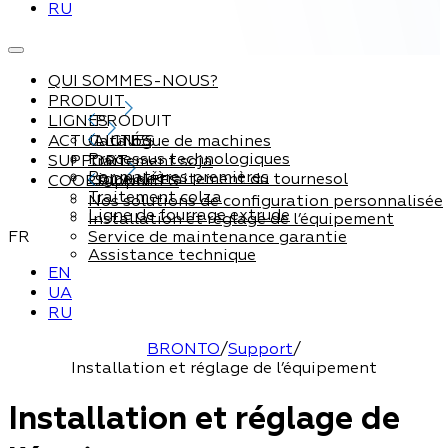
RU
QUI SOMMES-NOUS?
PRODUIT
LIGNES
PRODUIT
ACTUALITÉS
Catalogue de machines
LIGNES
Processus technologiques
SUPPORT
Traitement soja
Par matières premières
Ligne de traitement du tournesol
COORDONNÉES
Support
Traitement colza
Nos solutions de configuration personnalisée
Ligne de fourrage extrude
Installation et réglage de l’équipement
FR
Service de maintenance garantie
Assistance technique
EN
UA
RU
BRONTO
/
Support
/
Installation et réglage de l’équipement
Installation et réglage de