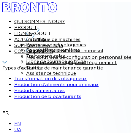
QUI SOMMES-NOUS?
PRODUIT
LIGNES
PRODUIT
ACTUALITÉS
Catalogue de machines
LIGNES
Processus technologiques
SUPPORT
Traitement soja
Par matières premières
Ligne de traitement du tournesol
COORDONNÉES
Support
Traitement colza
Nos solutions de configuration personnalisée
Ligne de fourrage extrude
Installation et réglage de l’équipement
Types d'activités
Service de maintenance garantie
Assistance technique
Transformation des oléagineux
Production d’aliments pour animaux
Produits alimentaires
Production de biocarburants
FR
EN
UA