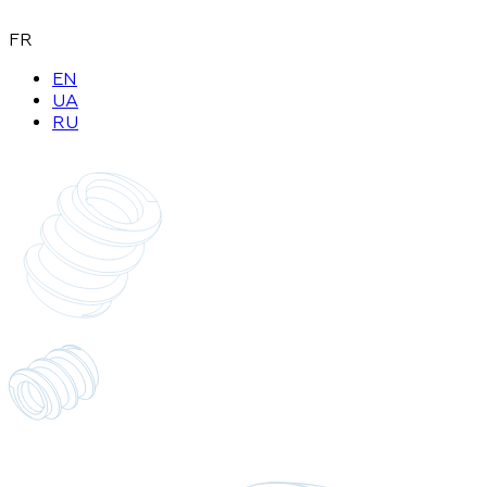
FR
EN
UA
RU