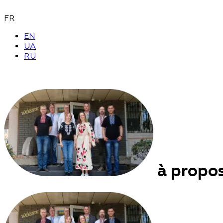
FR
EN
UA
RU
à prop