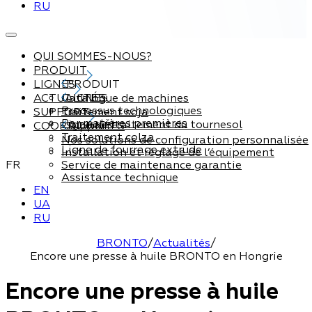
RU
QUI SOMMES-NOUS?
PRODUIT
LIGNES
PRODUIT
ACTUALITÉS
Catalogue de machines
LIGNES
Processus technologiques
SUPPORT
Traitement soja
Par matières premières
Ligne de traitement du tournesol
COORDONNÉES
Support
Traitement colza
Nos solutions de configuration personnalisée
Ligne de fourrage extrude
Installation et réglage de l’équipement
FR
Service de maintenance garantie
Assistance technique
EN
UA
RU
BRONTO
/
Actualités
/
Encore une presse à huile BRONTO en Hongrie
Encore une presse à huile