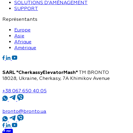
SOLUTIONS D’AMÉNAGEMENT
SUPPORT
Représentants
Europe
Asie
Afrique
Amérique
SARL "CherkassyElevatorMash"
TM BRONTO
18028, Ukraine, Cherkasy,
7A Khimikov Avenue
+38 067 650 40 05
bronto@bronto.ua