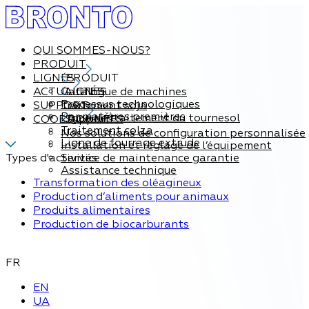
QUI SOMMES-NOUS?
PRODUIT
LIGNES
PRODUIT
ACTUALITÉS
Catalogue de machines
LIGNES
Processus technologiques
SUPPORT
Traitement soja
Par matières premières
Ligne de traitement du tournesol
COORDONNÉES
Support
Traitement colza
Nos solutions de configuration personnalisée
Ligne de fourrage extrude
Installation et réglage de l’équipement
Types d'activités
Service de maintenance garantie
Assistance technique
Transformation des oléagineux
Production d’aliments pour animaux
Produits alimentaires
Production de biocarburants
FR
EN
UA