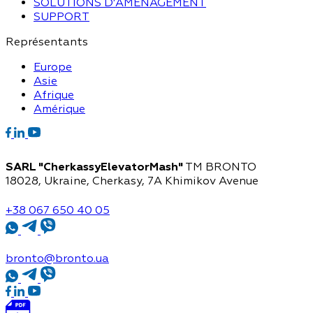
SOLUTIONS D’AMÉNAGEMENT
SUPPORT
Représentants
Europe
Asie
Afrique
Amérique
SARL "CherkassyElevatorMash"
TM BRONTO
18028, Ukraine, Cherkasy,
7A Khimikov Avenue
+38 067 650 40 05
bronto@bronto.ua