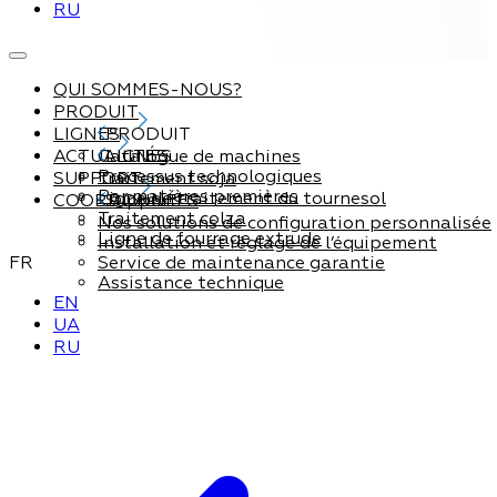
RU
QUI SOMMES-NOUS?
PRODUIT
LIGNES
PRODUIT
ACTUALITÉS
Catalogue de machines
LIGNES
Processus technologiques
SUPPORT
Traitement soja
Par matières premières
Ligne de traitement du tournesol
COORDONNÉES
Support
Traitement colza
Nos solutions de configuration personnalisée
Ligne de fourrage extrude
Installation et réglage de l’équipement
FR
Service de maintenance garantie
Assistance technique
EN
UA
RU