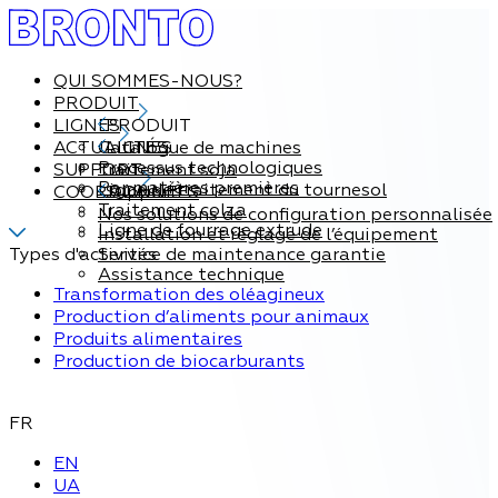
QUI SOMMES-NOUS?
PRODUIT
LIGNES
PRODUIT
ACTUALITÉS
Catalogue de machines
LIGNES
Processus technologiques
SUPPORT
Traitement soja
Par matières premières
Ligne de traitement du tournesol
COORDONNÉES
Support
Traitement colza
Nos solutions de configuration personnalisée
Ligne de fourrage extrude
Installation et réglage de l’équipement
Types d'activités
Service de maintenance garantie
Assistance technique
Transformation des oléagineux
Production d’aliments pour animaux
Produits alimentaires
Production de biocarburants
FR
EN
UA