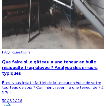
FAQ : questions
Que faire si le gâteau a une teneur en huile
résiduelle trop élevée ? Analyse des erreurs
typiques
Êtes-vous insatisfait(e) de la teneur en huile de votre
tourteau de soja ? Comment revenir à une teneur de 7 à
8 % ?
30.06.2026