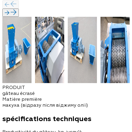
PRODUIT
gâteau écrasé
Matière première
макуха (відразу після віджиму олії)
spécifications techniques
Productivité du gâteau, kg, jusqu'à