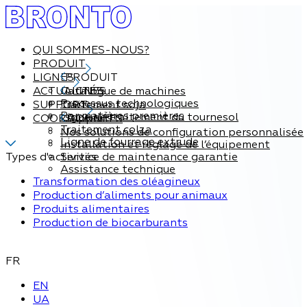
QUI SOMMES-NOUS?
PRODUIT
LIGNES
PRODUIT
ACTUALITÉS
Catalogue de machines
LIGNES
Processus technologiques
SUPPORT
Traitement soja
Par matières premières
Ligne de traitement du tournesol
COORDONNÉES
Support
Traitement colza
Nos solutions de configuration personnalisée
Ligne de fourrage extrude
Installation et réglage de l’équipement
Types d'activités
Service de maintenance garantie
Assistance technique
Transformation des oléagineux
Production d’aliments pour animaux
Produits alimentaires
Production de biocarburants
FR
EN
UA