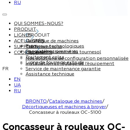
RU
QUI SOMMES-NOUS?
PRODUIT
LIGNES
PRODUIT
ACTUALITÉS
Catalogue de machines
LIGNES
Processus technologiques
SUPPORT
Traitement soja
Par matières premières
Ligne de traitement du tournesol
COORDONNÉES
Support
Traitement colza
Nos solutions de configuration personnalisée
Ligne de fourrage extrude
Installation et réglage de l’équipement
FR
Service de maintenance garantie
Assistance technique
EN
UA
RU
BRONTO
/
Catalogue de machines
/
Décortiqueuses et machines à broyer
/
Concasseur à rouleaux OC-5100
Concasseur à rouleaux OC-