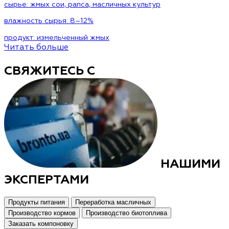
сырье:
жмых сои, рапса, масличных культур
влажность сырья:
8–12%
продукт:
измельченный жмых
Читать больше
СВЯЖИТЕСЬ С
НАШИМИ
ЭКСПЕРТАМИ
Продукты питания
Переработка масличных
Производство кормов
Производство биотоплива
Заказать компоновку