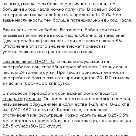
на выход масла. Чем больше масличность сырья, тем
больший выход масла можно получить. В соевых бобах
содержание масла колеблется в пределах 15-25%. Чем
выше масличность, тем больше потенциальный выход масла.
Влажность соевых бобов: Влажность бобов сои также
оказывает влияние на выход масла. Обычно, оптимальная
(для переработки) влажность сои составляет около 8%.
Отклонение от этого значения может привести к
уменьшению выхода растительного масла.
Базовая линия BRONTO
, специализирующаяся на
переработке сои, способна перерабатывать 1 тонну сои в
час или 24 тонны в сутки. При такой производительности
переработки можно ожидать производство 70-170 кг масла
в час или 1680-4080 кг в сутки.
В процессе переработки сои важная роль отводится
сепаратору масла
. Он помогает отделить твердые примеси,
называемые обрушением, в количестве 1-2% или 10-20 кг в
час (240-480 кг в сутки). Кроме того, с помощью
отстаивания или фильтрации можно удалить еще 0,25-0,5%
желеобразных примесей, известных как фуз, составляющая
2,5-5 кг/час (60-120 кг/сут).
Таким образом, выход масла с 1 тонны сои на хранение или