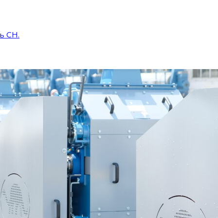
ь CH.