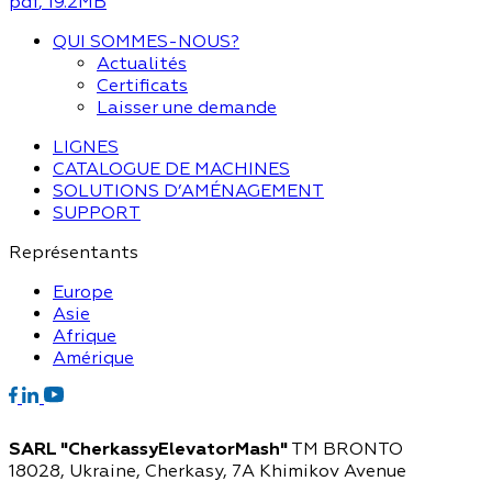
pdf
, 19.2MB
QUI SOMMES-NOUS?
Actualités
Certificats
Laisser une demande
LIGNES
CATALOGUE DE MACHINES
SOLUTIONS D’AMÉNAGEMENT
SUPPORT
Représentants
Europe
Asie
Afrique
Amérique
SARL "CherkassyElevatorMash"
TM BRONTO
18028, Ukraine, Cherkasy,
7A Khimikov Avenue