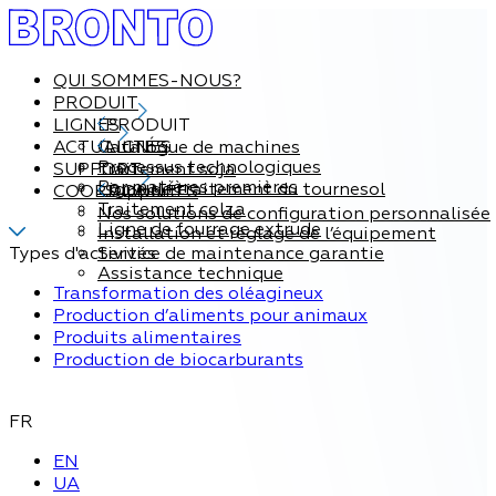
QUI SOMMES-NOUS?
PRODUIT
LIGNES
PRODUIT
ACTUALITÉS
Catalogue de machines
LIGNES
Processus technologiques
SUPPORT
Traitement soja
Par matières premières
Ligne de traitement du tournesol
COORDONNÉES
Support
Traitement colza
Nos solutions de configuration personnalisée
Ligne de fourrage extrude
Installation et réglage de l’équipement
Types d'activités
Service de maintenance garantie
Assistance technique
Transformation des oléagineux
Production d’aliments pour animaux
Produits alimentaires
Production de biocarburants
FR
EN
UA