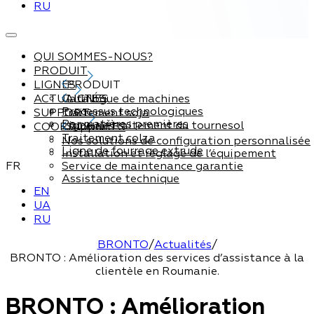
RU
QUI SOMMES-NOUS?
PRODUIT
LIGNES
PRODUIT
ACTUALITÉS
Catalogue de machines
LIGNES
Processus technologiques
SUPPORT
Traitement soja
Par matières premières
Ligne de traitement du tournesol
COORDONNÉES
Support
Traitement colza
Nos solutions de configuration personnalisée
Ligne de fourrage extrude
Installation et réglage de l’équipement
FR
Service de maintenance garantie
Assistance technique
EN
UA
RU
BRONTO
/
Actualités
/
BRONTO : Amélioration des services d’assistance à la
clientèle en Roumanie.
BRONTO : Amélioration