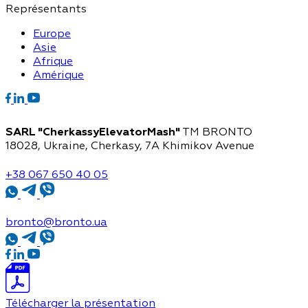
Représentants
Europe
Asie
Afrique
Amérique
SARL "CherkassyElevatorMash"
TM BRONTO
18028, Ukraine, Cherkasy,
7A Khimikov Avenue
+38 067 650 40 05
bronto@bronto.ua
Télécharger la présentation