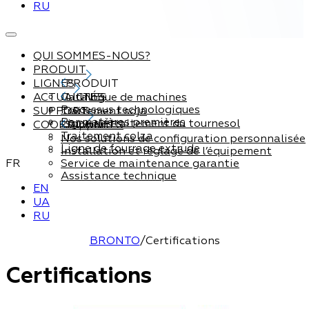
RU
QUI SOMMES-NOUS?
PRODUIT
LIGNES
PRODUIT
ACTUALITÉS
Catalogue de machines
LIGNES
Processus technologiques
SUPPORT
Traitement soja
Par matières premières
Ligne de traitement du tournesol
COORDONNÉES
Support
Traitement colza
Nos solutions de configuration personnalisée
Ligne de fourrage extrude
Installation et réglage de l’équipement
FR
Service de maintenance garantie
Assistance technique
EN
UA
RU
BRONTO
/
Certifications
Certifications