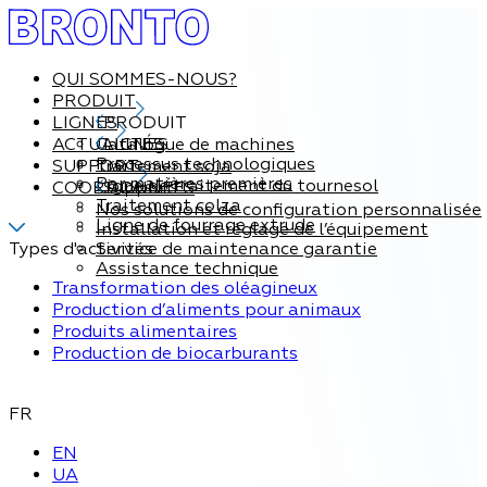
QUI SOMMES-NOUS?
PRODUIT
LIGNES
PRODUIT
ACTUALITÉS
Catalogue de machines
LIGNES
Processus technologiques
SUPPORT
Traitement soja
Par matières premières
Ligne de traitement du tournesol
COORDONNÉES
Support
Traitement colza
Nos solutions de configuration personnalisée
Ligne de fourrage extrude
Installation et réglage de l’équipement
Types d'activités
Service de maintenance garantie
Assistance technique
Transformation des oléagineux
Production d’aliments pour animaux
Produits alimentaires
Production de biocarburants
FR
EN
UA