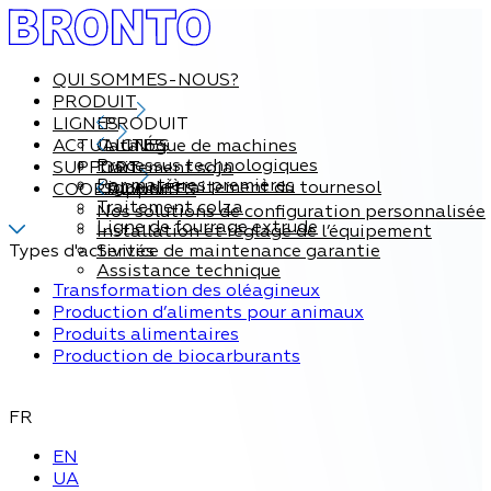
QUI SOMMES-NOUS?
PRODUIT
LIGNES
PRODUIT
ACTUALITÉS
Catalogue de machines
LIGNES
Processus technologiques
SUPPORT
Traitement soja
Par matières premières
Ligne de traitement du tournesol
COORDONNÉES
Support
Traitement colza
Nos solutions de configuration personnalisée
Ligne de fourrage extrude
Installation et réglage de l’équipement
Types d'activités
Service de maintenance garantie
Assistance technique
Transformation des oléagineux
Production d’aliments pour animaux
Produits alimentaires
Production de biocarburants
FR
EN
UA