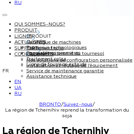
RU
QUI SOMMES-NOUS?
PRODUIT
LIGNES
PRODUIT
ACTUALITÉS
Catalogue de machines
LIGNES
Processus technologiques
SUPPORT
Traitement soja
Par matières premières
Ligne de traitement du tournesol
COORDONNÉES
Support
Traitement colza
Nos solutions de configuration personnalisée
Ligne de fourrage extrude
Installation et réglage de l’équipement
FR
Service de maintenance garantie
Assistance technique
EN
UA
RU
BRONTO
/
Suivez-nous
/
La région de Tchernihiv reprend la transformation du
soja
La région de Tchernihiv