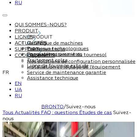
RU
QUI SOMMES-NOUS?
PRODUIT
LIGNES
PRODUIT
ACTUALITÉS
Catalogue de machines
LIGNES
Processus technologiques
SUPPORT
Traitement soja
Par matières premières
Ligne de traitement du tournesol
COORDONNÉES
Support
Traitement colza
Nos solutions de configuration personnalisée
Ligne de fourrage extrude
Installation et réglage de l’équipement
FR
Service de maintenance garantie
Assistance technique
EN
UA
RU
BRONTO
/
Suivez-nous
Tous
Actualités
FAQ : questions
Études de cas
Suivez-
nous