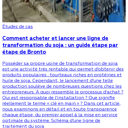
Études de cas
Comment acheter et lancer une ligne de
transformation du soja : un guide étape par
étape de Bronto
Posséder sa propre usine de transformation de soja
est une activité très rentable qui permet d’obtenir des
produits populaires : tourteaux riches en protéines et
huile de soja. Cependant, le lancement d’une telle
production soulève de nombreuses questions chez les
entrepreneurs. À quoi ressemble le processus d’achat ?
Qui est responsable de l’installation ? Que signifie
réellement le terme « clé en main » ? Dans cet article,
nous examinons en détail et en toute transparence
chaque étape, du premier appel à la mise en service
optimale du système. Schéma d’une ligne de
traitement du soja