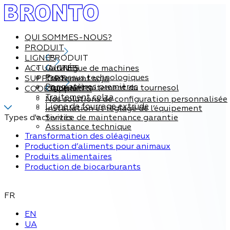
QUI SOMMES-NOUS?
PRODUIT
LIGNES
PRODUIT
ACTUALITÉS
Catalogue de machines
LIGNES
Processus technologiques
SUPPORT
Traitement soja
Par matières premières
Ligne de traitement du tournesol
COORDONNÉES
Support
Traitement colza
Nos solutions de configuration personnalisée
Ligne de fourrage extrude
Installation et réglage de l’équipement
Types d'activités
Service de maintenance garantie
Assistance technique
Transformation des oléagineux
Production d’aliments pour animaux
Produits alimentaires
Production de biocarburants
FR
EN
UA