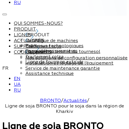
RU
QUI SOMMES-NOUS?
PRODUIT
LIGNES
PRODUIT
ACTUALITÉS
Catalogue de machines
LIGNES
Processus technologiques
SUPPORT
Traitement soja
Par matières premières
Ligne de traitement du tournesol
COORDONNÉES
Support
Traitement colza
Nos solutions de configuration personnalisée
Ligne de fourrage extrude
Installation et réglage de l’équipement
FR
Service de maintenance garantie
Assistance technique
EN
UA
RU
BRONTO
/
Actualités
/
Ligne de soja BRONTO pour le soja dans la région de
Kharkiv
Ligne de soja BRONTO