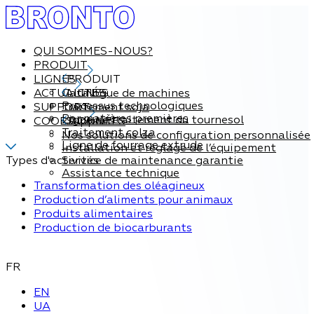
QUI SOMMES-NOUS?
PRODUIT
LIGNES
PRODUIT
ACTUALITÉS
Catalogue de machines
LIGNES
Processus technologiques
SUPPORT
Traitement soja
Par matières premières
Ligne de traitement du tournesol
COORDONNÉES
Support
Traitement colza
Nos solutions de configuration personnalisée
Ligne de fourrage extrude
Installation et réglage de l’équipement
Types d'activités
Service de maintenance garantie
Assistance technique
Transformation des oléagineux
Production d’aliments pour animaux
Produits alimentaires
Production de biocarburants
FR
EN
UA