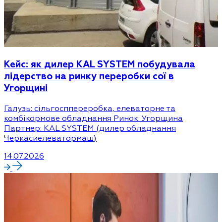
Кейс: як дилер KAL SYSTEM побудувала
лідерство на ринку переробки сої в
Угорщині
Галузь: сільгосппереробка, елеваторне та
комбікормове обладнання Ринок: Угорщина
Партнер: KAL SYSTEM (дилер обладнання
Черкасиелеватормаш)
14.07.2026