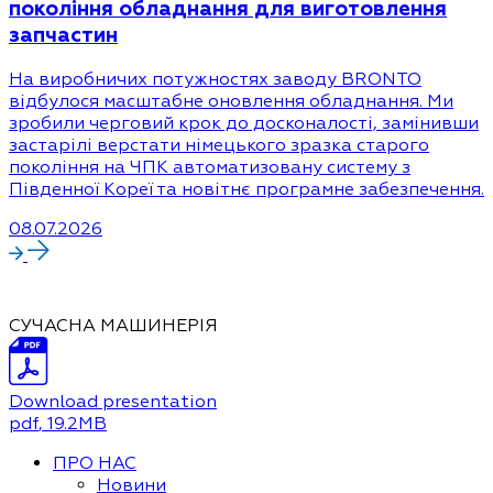
покоління обладнання для виготовлення
запчастин
На виробничих потужностях заводу BRONTO
відбулося масштабне оновлення обладнання. Ми
зробили черговий крок до досконалості, замінивши
застарілі верстати німецького зразка старого
покоління на ЧПК автоматизовану систему з
Південної Кореї та новітнє програмне забезпечення.
08.07.2026
СУЧАСНА МАШИНЕРІЯ
Download presentation
pdf
, 19.2MB
ПРО НАС
Новини