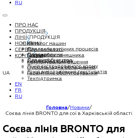
RU
ПРО НАС
ПРОДУКЦІЯ
ЛІНІЇ
ПРОДУКЦІЯ
НОВИНИ
Каталог машин
ЛІНІЇ
Для технологічних процесів
СЕРВІС
Переробка сої
Для сировини
Переробка соняшника
КОНТАКТИ
Сервіс
Для виробництва
Переробка ріпаку
Компонувальні рішення
Лінія екструдованого корму
Пусконаладка обладнання
Лінія виготовлення текстуратів
UA
Гарантійне обслуговування
Техпідтримка
EN
FR
RU
Головна
/
Новини
/
Соєва лінія BRONTO для сої в Харківській області
Соєва лінія BRONTO для