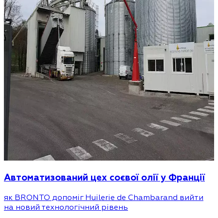
Автоматизований цех соєвої олії у Франції
як BRONTO допоміг Huilerie de Chambarand вийти
на новий технологічний рівень