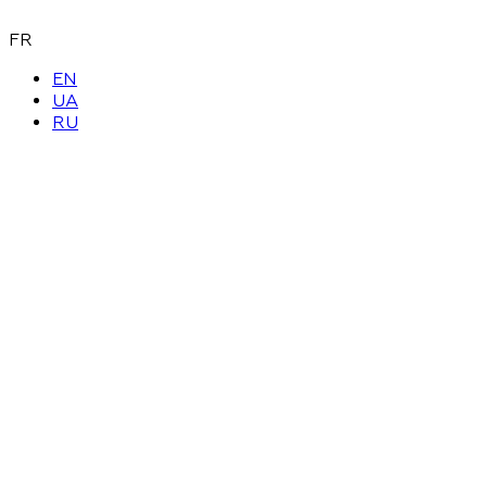
FR
EN
UA
RU