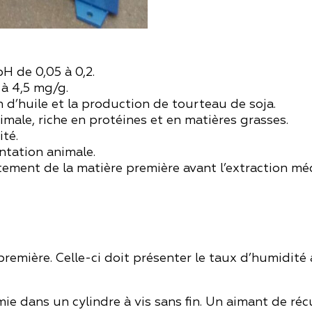
n pH de
0,05 à 0,2
.
 à 4,5 mg/g
.
 d’huile et la production de tourteau de soja.
male, riche en protéines et en matières grasses.
té.
ntation animale.
tement de la matière première avant l’extraction méc
 première. Celle-ci doit présenter le taux d’humidit
e dans un cylindre à vis sans fin. Un aimant de réc