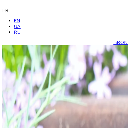
FR
EN
UA
RU
BRON