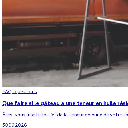
FAQ : questions
Que faire si le gâteau a une teneur en huile rés
Êtes-vous insatisfait(e) de la teneur en huile de votre 
30.06.2026