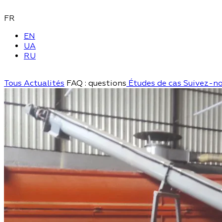
FR
EN
UA
RU
Tous
Actualités
FAQ : questions
Études de cas
Suivez-n