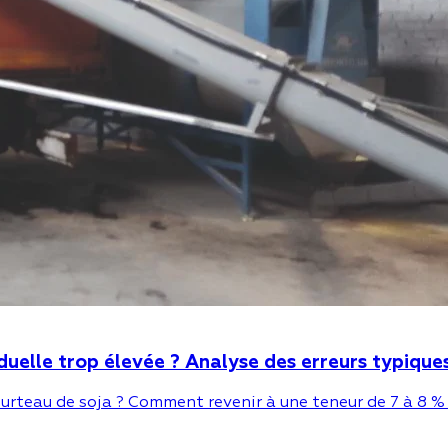
iduelle trop élevée ? Analyse des erreurs typique
tourteau de soja ? Comment revenir à une teneur de 7 à 8 %