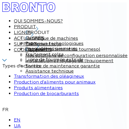
QUI SOMMES-NOUS?
PRODUIT
LIGNES
PRODUIT
ACTUALITÉS
Catalogue de machines
LIGNES
Processus technologiques
SUPPORT
Traitement soja
Par matières premières
Ligne de traitement du tournesol
COORDONNÉES
Support
Traitement colza
Nos solutions de configuration personnalisée
Ligne de fourrage extrude
Installation et réglage de l’équipement
Types d'activités
Service de maintenance garantie
Assistance technique
Transformation des oléagineux
Production d’aliments pour animaux
Produits alimentaires
Production de biocarburants
FR
EN
UA