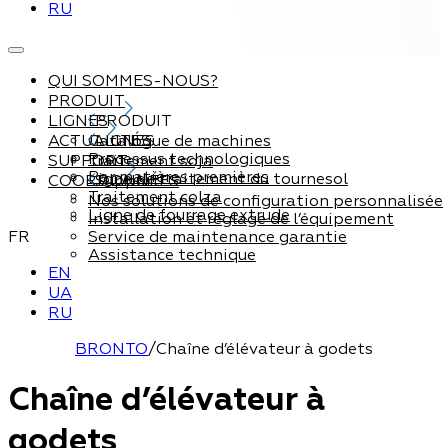
RU
QUI SOMMES-NOUS?
PRODUIT
LIGNES
PRODUIT
ACTUALITÉS
Catalogue de machines
LIGNES
Processus technologiques
SUPPORT
Traitement soja
Par matières premières
Ligne de traitement du tournesol
COORDONNÉES
Support
Traitement colza
Nos solutions de configuration personnalisée
Ligne de fourrage extrude
Installation et réglage de l’équipement
FR
Service de maintenance garantie
Assistance technique
EN
UA
RU
BRONTO
/
Chaîne d’élévateur à godets
Chaîne d’élévateur à
godets