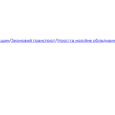
ашин
/
Зерновий транспорт
/
Норії та норійне обладнан