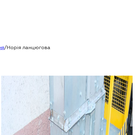
ня
/
Норія ланцюгова