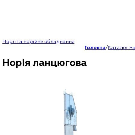
Норії та норійне обладнання
Головна
/
Каталог м
Норія ланцюгова