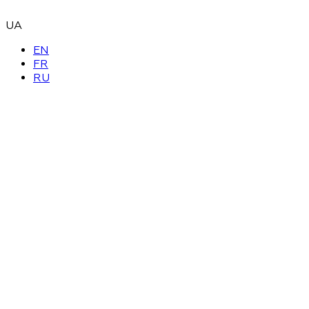
UA
EN
FR
RU