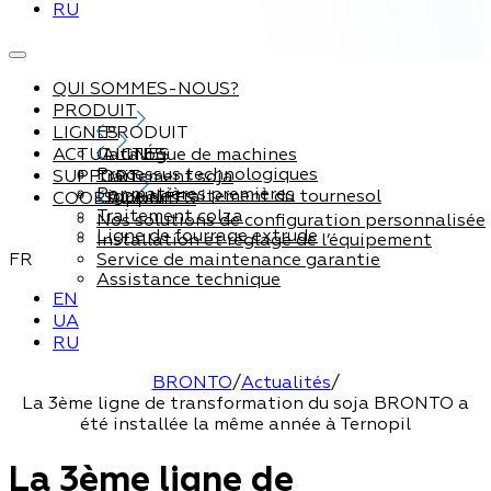
RU
QUI SOMMES-NOUS?
PRODUIT
LIGNES
PRODUIT
ACTUALITÉS
Catalogue de machines
LIGNES
Processus technologiques
SUPPORT
Traitement soja
Par matières premières
Ligne de traitement du tournesol
COORDONNÉES
Support
Traitement colza
Nos solutions de configuration personnalisée
Ligne de fourrage extrude
Installation et réglage de l’équipement
FR
Service de maintenance garantie
Assistance technique
EN
UA
RU
BRONTO
/
Actualités
/
La 3ème ligne de transformation du soja BRONTO a
été installée la même année à Ternopil
La 3ème ligne de