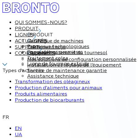
QUI SOMMES-NOUS?
PRODUIT
LIGNES
PRODUIT
ACTUALITÉS
Catalogue de machines
LIGNES
Processus technologiques
SUPPORT
Traitement soja
Par matières premières
Ligne de traitement du tournesol
COORDONNÉES
Support
Traitement colza
Nos solutions de configuration personnalisée
Ligne de fourrage extrude
Installation et réglage de l’équipement
Types d'activités
Service de maintenance garantie
Assistance technique
Transformation des oléagineux
Production d’aliments pour animaux
Produits alimentaires
Production de biocarburants
FR
EN
UA