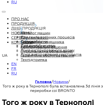
RU
ПРО НАС
ПРОДУКЦІЯ
ЛІНІЇ
ПРОДУКЦІЯ
НОВИНИ
Каталог машин
ЛІНІЇ
Для технологічних процесів
СЕРВІС
Переробка сої
Для сировини
Переробка соняшника
КОНТАКТИ
Сервіс
Для виробництва
Переробка ріпаку
Компонувальні рішення
Лінія екструдованого корму
Пусконаладка обладнання
Лінія виготовлення текстуратів
UA
Гарантійне обслуговування
Техпідтримка
EN
FR
RU
Головна
/
Новини
/
Того ж року в Тернополі була встановлена ​​3d лінія з
переробки сої BRONTO
Того ж року в Тернополі