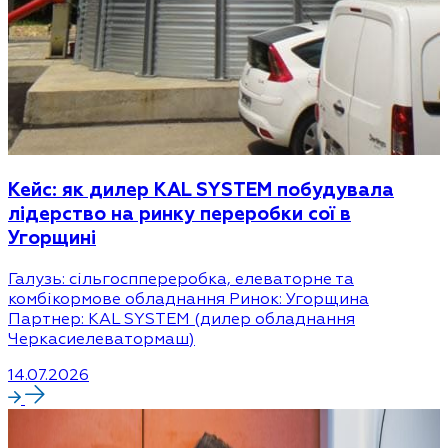
Кейс: як дилер KAL SYSTEM побудувала
лідерство на ринку переробки сої в
Угорщині
Галузь: сільгосппереробка, елеваторне та
комбікормове обладнання Ринок: Угорщина
Партнер: KAL SYSTEM (дилер обладнання
Черкасиелеватормаш)
14.07.2026