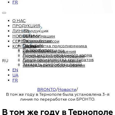
FR
О НАС
ПРОДУКЦИЯ
ЛИНИИ
Продукция
НОВОСТИ
Каталог машин
ЛИНИИ
По процессам
СЕРВИС
Переработка сои
По сырью
Переработка подсолненчника
КОНТАКТЫ
Сервис
По продуктам
Переработка рапса
Компоновочные решения
Линия экструдированного корма
Пусконаладка оборудования
Линия производства текстуратов
RU
Гарантийное обслуживание
Заказать компоновку линии
Техподдержка оборудования
EN
UA
FR
BRONTO
/
Новости
/
В том же году в Тернополе была установлена ​​3-я
линия по переработке сои БРОНТО.
В том же году в Тернополе