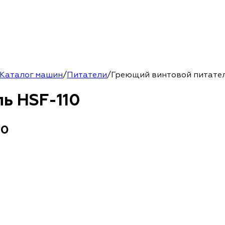
Каталог машин
/
Питатели
/
Греющий винтовой питател
ь HSF-110
10