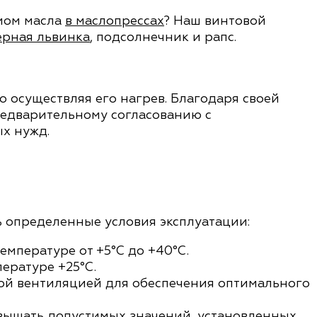
мом масла
в маслопрессах
? Наш винтовой
ерная львинка
, подсолнечник и рапс.
 осуществляя его нагрев. Благодаря своей
редварительному согласованию с
х нужд.
 определенные условия эксплуатации:
температуре от
+5°С до +40°С
.
пературе
+25°С
.
ой вентиляцией для обеспечения оптимального
вышать допустимых значений, установленных