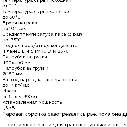
Температура сырья исходная
от 0°C
Температура сырья конечная
до 60°C
Время нагрева
до 104 сек
Средняя температура пара (3 bar)
до 133°C
Подвод пара/отвод конденсата
Фланец DN15 PN10 DIN 2576
Патрубок загрузки
400х450 мм
Патрубок выгрузки
Ø 150 мм
Расход пара для нагрева сырья
до 17 кг/час
Масса
не более 390 кг
Установленная мощность
1,5 кВт
Паровая сорочка разогревает сырье, пока она д
эффективное решение для транспортировки и нагре