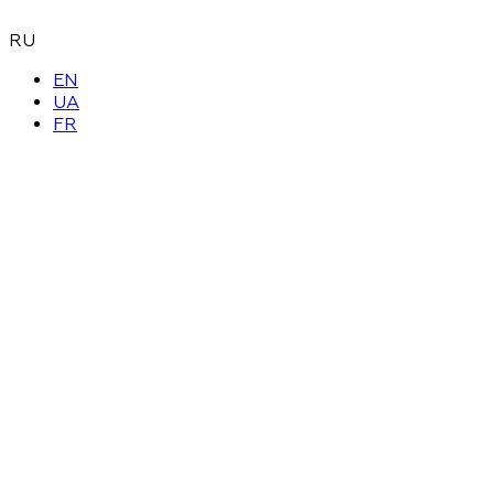
RU
EN
UA
FR