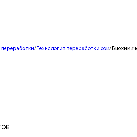
 переработки
/
Технология переработки сои
/
Биохимиче
ТОВ