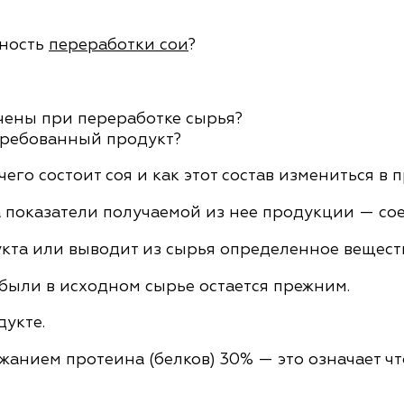
вность
переработки сои
?
учены при переработке сырья?
требованный продукт?
его состоит соя и как этот состав измениться в 
 показатели получаемой из нее продукции — сое
кта или выводит из сырья определенное веществ
ыли в исходном сырье остается прежним.
укте.
жанием протеина (белков) 30% — это означает что