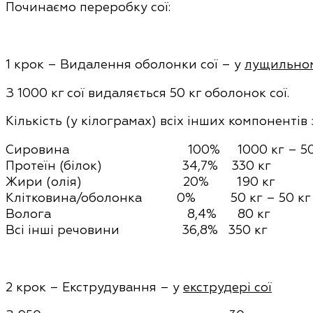
Починаємо переробку сої:
1 крок – Видалення оболонки сої – у
лущильном
З 1000 кг сої видаляється 50 кг оболонок сої.
Кількість (у кілограмах) всіх інших компонентів
Сировина 100% 1000 кг
– 50
Протеїн (білок) 34,7% 330 кг
Жири (олія) 20% 190 кг
Клітковина/оболонка 0% 50 кг
– 50 кг
Волога 8,4% 80 кг
Всі інші речовини 36,8% 350 кг
2 крок – Екструдування – у
екструдері сої