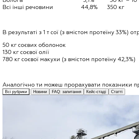
Всі інші речовини 44,8% 350 кг
В результаті
з 1 т сої
(з вмістом протеїну 33%)
от
50 кг соєвих оболонок
130 кг соєвої олії
780 кг соєвої макухи (з вмістом протеїну 42,3%)
Аналогічно ти можеш прорахувати показники пр
Всі рубрики
Новини
FAQ: запитання
Кейс-стаді
Статті