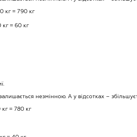
30 кг = 790 кг
0 кг = 60 кг
ї.
 залишається незмінною. А у відсотках – збільшуєт
 кг = 780 кг
кг = 40 кг