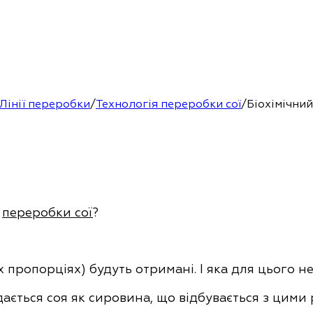
Лінії переробки
/
Технологія переробки сої
/
Біохімічний
ь
переробки сої
?
х пропорціях) будуть отримані. І яка для цього н
дається соя як сировина, що відбувається з цими