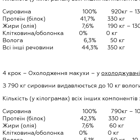
Сировина 100% 920кг
– 1
Протеїн (білок) 41,7% 330 кг
Жири (олія) 7,6% 190 кг
– 13
Клітковина/оболонка 0% 0 кг
Волога 6,3% 50 кг
Всі інші речовини 44,3% 350 кг
4 крок – Охолодження макухи – у
охолоджувачі
З
790 кг
сировини видавлюється до 10 кг вологи
Кількість (у кілограмах) всіх інших компонентів
Сировина 100% 790кг
– 10
Протеїн (білок) 42,3% 330 кг
Жири (олія) 7,6% 60 кг
Клітковина/оболонка 0% 0 кг
Волога 5,1% 50 кг
– 10 