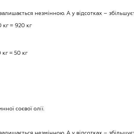
 залишається незмінною. А у відсотках – збільшуєт
0 кг = 920 кг
 кг = 50 кг
ної соєвої олії.
 залишається незмінною. А у відсотках – збільшуєт