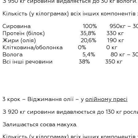
З
950 кг
сировини видаляється до 30 кг вологи.
Кількість (у кілограмах) всіх інших компонентів
Сировина 100% 950кг
– 3
Протеїн (білок) 35,8% 330 кг
Жири (олія) 20,6% 190 кг
Клітковина/оболонка 0% 0 кг
Волога 5,4% 80 кг
– 30
Всі інші речовини 38% 350 кг
3 крок – Віджимання олії – у
олійному пресі
З
920 кг
сировини видавлюється до 130 кг рослин
Залишається соєва макуха.
Кількість (у кілограмах) всіх інших компонентів