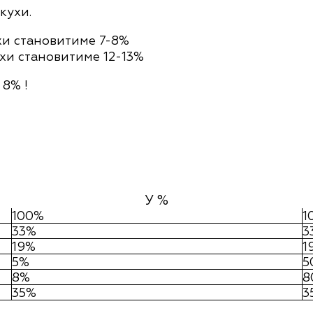
кухи.
ухи становитиме 7-8%
ухи становитиме 12-13%
8% !
У %
100%
1
33%
3
19%
1
5%
5
8%
8
35%
3