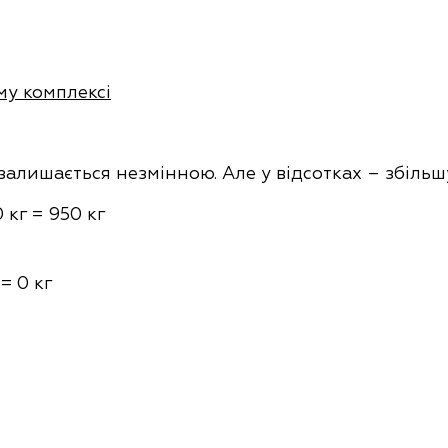
у комплексі
 залишається незмінною. Але у відсотках – збільш
 кг = 950 кг
 = 0 кг