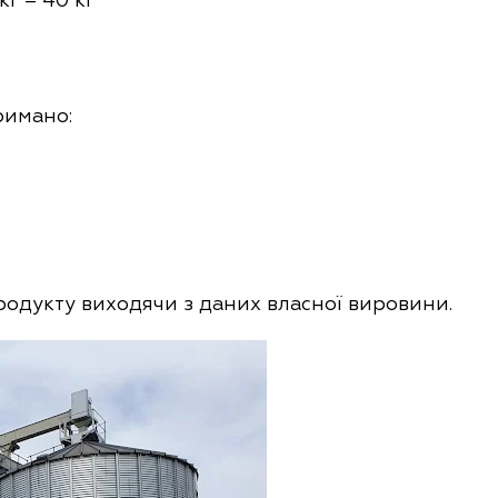
римано
:
одукту виходячи з даних власної вировини.