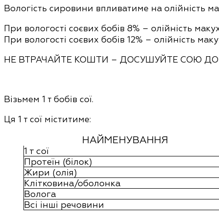
Вологість сировини впливатиме на олійність ма
При вологості соєвих бобів 8% – олійність мак
При вологості соєвих бобів 12% – олійність мак
НЕ ВТРАЧАЙТЕ КОШТИ – ДОСУШУЙТЕ СОЮ ДО 
Візьмем 1 т бобів сої.
Ця 1 т сої міститиме:
НАЙМЕНУВАННЯ
1 т сої
Протеїн (білок)
Жири (олія)
Клітковина/оболонка
Волога
Всі інші речовини