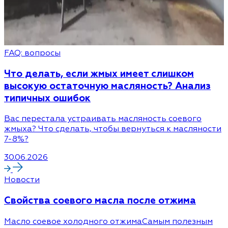
FAQ: вопросы
Что делать, если жмых имеет слишком
высокую остаточную масляность? Анализ
типичных ошибок
Вас перестала устраивать масляность соевого
жмыха? Что сделать, чтобы вернуться к масляности
7-8%?
30.06.2026
Новости
Cвойства соевого масла после отжима
Масло соевое холодного отжимаСамым полезным