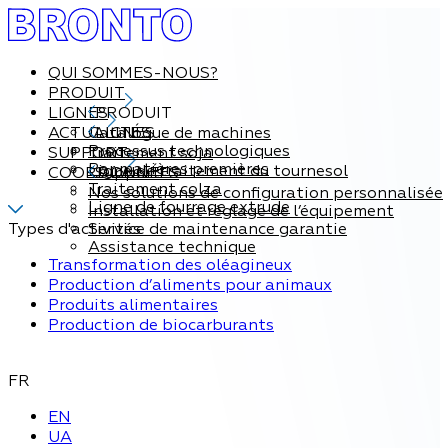
QUI SOMMES-NOUS?
PRODUIT
LIGNES
PRODUIT
ACTUALITÉS
Catalogue de machines
LIGNES
Processus technologiques
SUPPORT
Traitement soja
Par matières premières
Ligne de traitement du tournesol
COORDONNÉES
Support
Traitement colza
Nos solutions de configuration personnalisée
Ligne de fourrage extrude
Installation et réglage de l’équipement
Types d'activités
Service de maintenance garantie
Assistance technique
Transformation des oléagineux
Production d’aliments pour animaux
Produits alimentaires
Production de biocarburants
FR
EN
UA