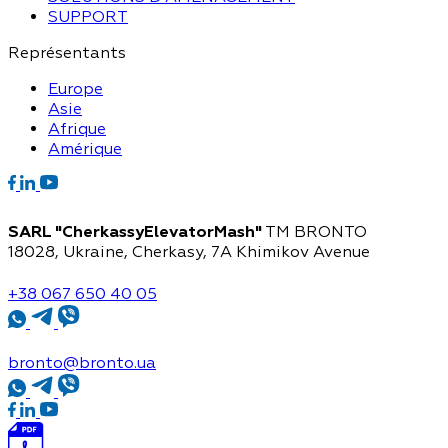
SUPPORT
Représentants
Europe
Asie
Afrique
Amérique
SARL "CherkassyElevatorMash"
TM BRONTO
18028, Ukraine, Cherkasy,
7A Khimikov Avenue
+38 067 650 40 05
bronto@bronto.ua