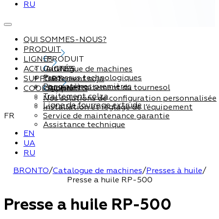
RU
QUI SOMMES-NOUS?
PRODUIT
LIGNES
PRODUIT
ACTUALITÉS
Catalogue de machines
LIGNES
Processus technologiques
SUPPORT
Traitement soja
Par matières premières
Ligne de traitement du tournesol
COORDONNÉES
Support
Traitement colza
Nos solutions de configuration personnalisée
Ligne de fourrage extrude
Installation et réglage de l’équipement
FR
Service de maintenance garantie
Assistance technique
EN
UA
RU
BRONTO
/
Catalogue de machines
/
Presses à huile
/
Presse a huile RP-500
Presse a huile RP-500