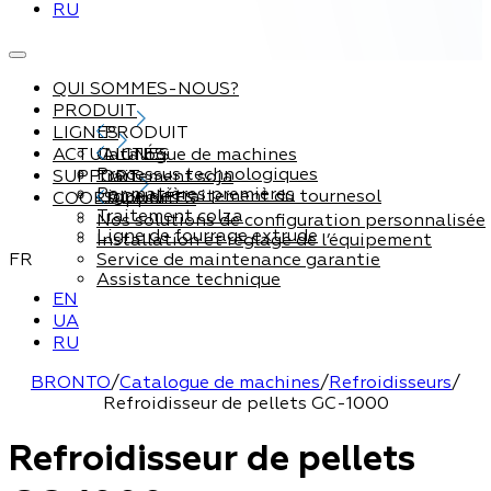
RU
QUI SOMMES-NOUS?
PRODUIT
LIGNES
PRODUIT
ACTUALITÉS
Catalogue de machines
LIGNES
Processus technologiques
SUPPORT
Traitement soja
Par matières premières
Ligne de traitement du tournesol
COORDONNÉES
Support
Traitement colza
Nos solutions de configuration personnalisée
Ligne de fourrage extrude
Installation et réglage de l’équipement
FR
Service de maintenance garantie
Assistance technique
EN
UA
RU
BRONTO
/
Catalogue de machines
/
Refroidisseurs
/
Refroidisseur de pellets GC-1000
Refroidisseur de pellets