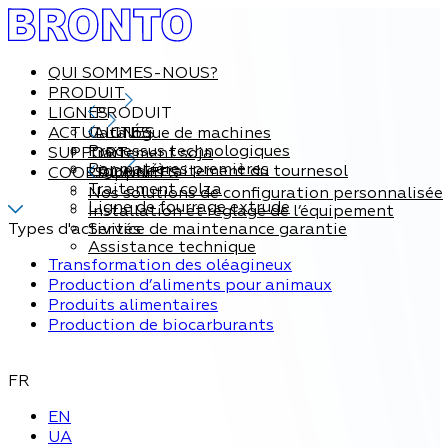
QUI SOMMES-NOUS?
PRODUIT
LIGNES
PRODUIT
ACTUALITÉS
Catalogue de machines
LIGNES
Processus technologiques
SUPPORT
Traitement soja
Par matières premières
Ligne de traitement du tournesol
COORDONNÉES
Support
Traitement colza
Nos solutions de configuration personnalisée
Ligne de fourrage extrude
Installation et réglage de l’équipement
Types d'activités
Service de maintenance garantie
Assistance technique
Transformation des oléagineux
Production d’aliments pour animaux
Produits alimentaires
Production de biocarburants
FR
EN
UA