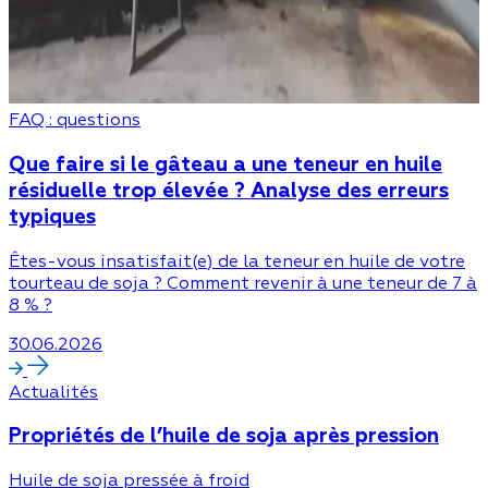
FAQ : questions
Que faire si le gâteau a une teneur en huile
résiduelle trop élevée ? Analyse des erreurs
typiques
Êtes-vous insatisfait(e) de la teneur en huile de votre
tourteau de soja ? Comment revenir à une teneur de 7 à
8 % ?
30.06.2026
Actualités
Propriétés de l’huile de soja après pression
Huile de soja pressée à froid