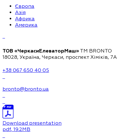
Європа
Азія
Африка
Америка
ТОВ «ЧеркасиЕлеваторМаш»
ТМ BRONTO
18028, Україна, Черкаси,
проспект Хіміків, 7А
+38 067 650 40 05
bronto@bronto.ua
Download presentation
pdf
, 19.2MB