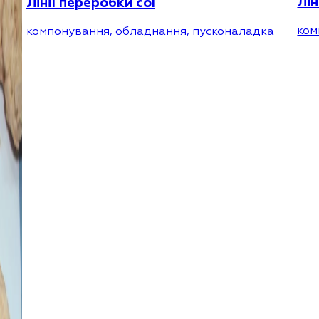
Лі
Лінії переробки сої
ком
компонування, обладнання, пусконаладка