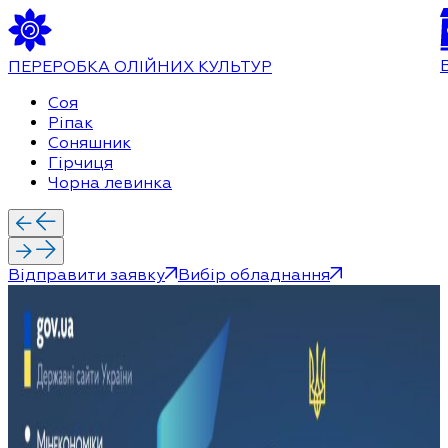
ПЕРЕРОБКА ОЛІЙНИХ КУЛЬТУР
Соя
Ріпак
Соняшник
Гірчиця
Чорна левинка
Відправити заявку
Вибір обладнання