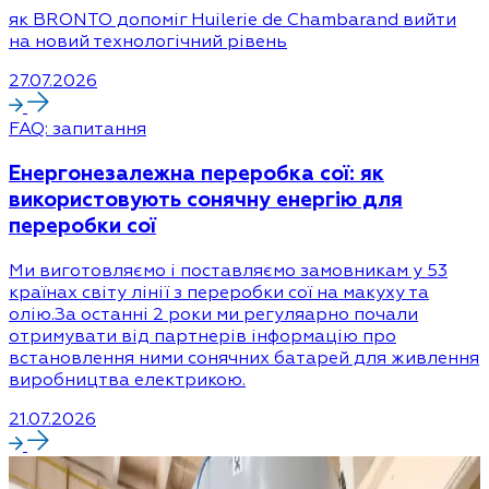
як BRONTO допоміг Huilerie de Chambarand вийти
на новий технологічний рівень
27.07.2026
FAQ: запитання
Енергонезалежна переробка сої: як
використовують сонячну енергію для
переробки сої
Ми виготовляємо і поставляємо замовникам у 53
країнах світу лінії з переробки сої на макуху та
олію.За останні 2 роки ми регуляарно почали
отримувати від партнерів інформацію про
встановлення ними сонячних батарей для живлення
виробництва електрикою.
21.07.2026