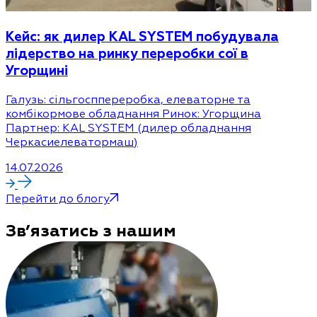
Кейс: як дилер KAL SYSTEM побудувала
лідерство на ринку переробки сої в
Угорщині
Галузь: сільгосппереробка, елеваторне та
комбікормове обладнання Ринок: Угорщина
Партнер: KAL SYSTEM (дилер обладнання
Черкасиелеватормаш)
14.07.2026
Перейти до блогу
Зв’язатись з нашим