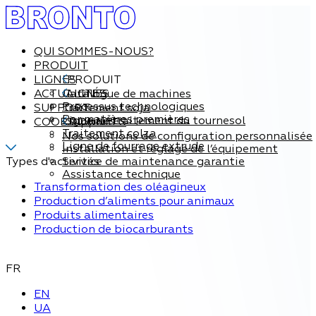
QUI SOMMES-NOUS?
PRODUIT
LIGNES
PRODUIT
ACTUALITÉS
Catalogue de machines
LIGNES
Processus technologiques
SUPPORT
Traitement soja
Par matières premières
Ligne de traitement du tournesol
COORDONNÉES
Support
Traitement colza
Nos solutions de configuration personnalisée
Ligne de fourrage extrude
Installation et réglage de l’équipement
Types d'activités
Service de maintenance garantie
Assistance technique
Transformation des oléagineux
Production d’aliments pour animaux
Produits alimentaires
Production de biocarburants
FR
EN
UA