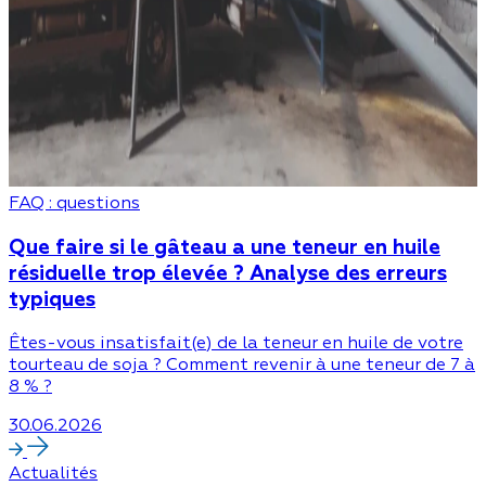
FAQ : questions
Que faire si le gâteau a une teneur en huile
résiduelle trop élevée ? Analyse des erreurs
typiques
Êtes-vous insatisfait(e) de la teneur en huile de votre
tourteau de soja ? Comment revenir à une teneur de 7 à
8 % ?
30.06.2026
Actualités