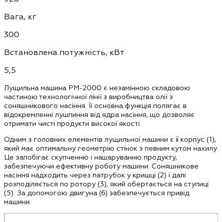
Вага, кг
300
Встановлена потужність, кВт
5,5
Лущильна машина PM-2000 є незамінною складовою
частиною технологічної лінії з виробництва олії з
соняшникового насіння. Її основна функція полягає в
відокремленні лушпиння від ядра насіння, що дозволяє
отримати чисті продукти високої якості.
Одним з головних елементів лущильної машини є її корпус (1),
який має оптимальну геометрію стінок з певним кутом нахилу.
Це запобігає скупченню і нашаруванню продукту,
забезпечуючи ефективну роботу машини. Соняшникове
насіння надходить через патрубок у кришці (2) і далі
розподіляється по ротору (3), який обертається на ступиці
(5). За допомогою двигуна (6) забезпечується привід
машини.