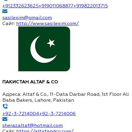
+912332623625
+919011068877
+919822013715
sasilexim@gmail.com
Сайт:
http://www.sasilexim.com/
ПАКИСТАН
ALTAF & CO
Адреса:
Altaf & Co., 11-Data Darbar Road, 1st Floor Ali
Baba Bakers, Lahore, Pakistan
+92-3-7214004
+92-3-7214006
sherazaltaf@hotmail.com
Сайт:
https://altafandco.com/