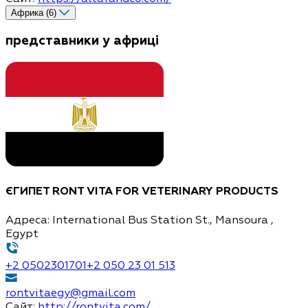
Африка (6)
представники у африці
ЄГИПЕТ
RONT VITA FOR VETERINARY PRODUCTS
Адреса:
International Bus Station St., Mansoura ,
Egypt
+2 0502301701
+2 050 23 01 513
rontvitaegy@gmail.com
Сайт:
http://rontvita.com/