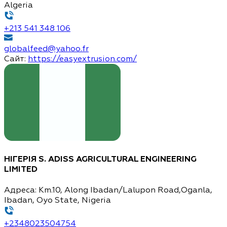
Algeria
+213 541 348 106
globalfeed@yahoo.fr
Сайт:
https://easyextrusion.com/
НІГЕРІЯ
S. ADISS AGRICULTURAL ENGINEERING
LIMITED
Адреса:
Km.10, Along Ibadan/Lalupon Road,Oganla,
Ibadan, Oyo State, Nigeria
+2348023504754