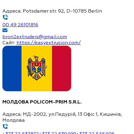
Адреса:
Potsdamer str. 92, D-10785 Berlin
00 49 26101816
bron2extruders@gmail.com
Сайт:
https://easyextrusion.com/
МОЛДОВА
POLIСOM-PRIM S.R.L.
Адреса:
MД-2002, ул.Педурій, 13 Офіс 1, Кишинів,
Молдова
+373 22 637872
+373 22 639499
+373 22 546406