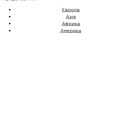
Європа
Азія
Африка
Америка