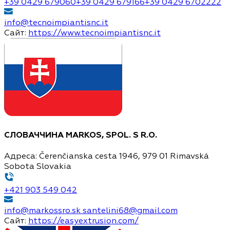
+39 0429 679060
+39 0429 679166
+39 0429 6702222
info@tecnoimpiantisnc.it
Сайт:
https://www.tecnoimpiantisnc.it
СЛОВАЧЧИНА
MARKOS, SPOL. S R.O.
Адреса:
Čerenčianska cesta 1946, 979 01 Rimavská
Sobota Slovakia
+421 903 549 042
info@markossro.sk
santelini68@gmail.com
Сайт:
https://easyextrusion.com/