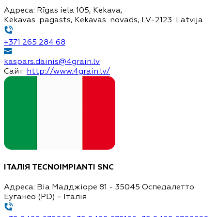
Адреса:
Rīgas iela 105, Kekava,
Kekavas pagasts, Kekavas novads, LV-2123 Latvija
+371 265 284 68
kaspars.dainis@4grain.lv
Сайт:
http://www.4grain.lv/
ІТАЛІЯ
TECNOIMPIANTI SNC
Адреса:
Віа Мадджіоре 81 - 35045 Оспедалетто
Еуганео (PD) - Італія