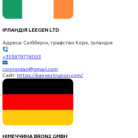
ІРЛАНДІЯ
LEEGEN LTD
Адреса:
Скібберін, графство Корк, Ірландія
+353879776053
conriordan@gmail.com
Сайт:
https://easyextrusion.com/
НІМЕЧЧИНА
BRON2 GMBH