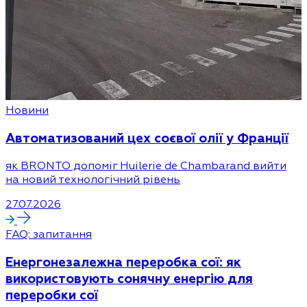
Новини
Автоматизований цех соєвої олії у Франції
як BRONTO допоміг Huilerie de Chambarand вийти
на новий технологічний рівень
27.07.2026
FAQ: запитання
Енергонезалежна переробка сої: як
використовують сонячну енергію для
переробки сої