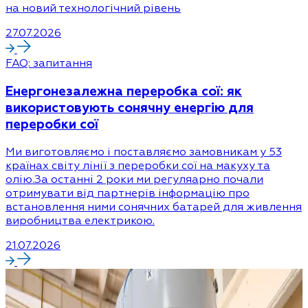
на новий технологічний рівень
27.07.2026
FAQ: запитання
Енергонезалежна переробка сої: як
використовують сонячну енергію для
переробки сої
Ми виготовляємо і поставляємо замовникам у 53
країнах світу лінії з переробки сої на макуху та
олію.За останні 2 роки ми регуляарно почали
отримувати від партнерів інформацію про
встановлення ними сонячних батарей для живлення
виробництва електрикою.
21.07.2026