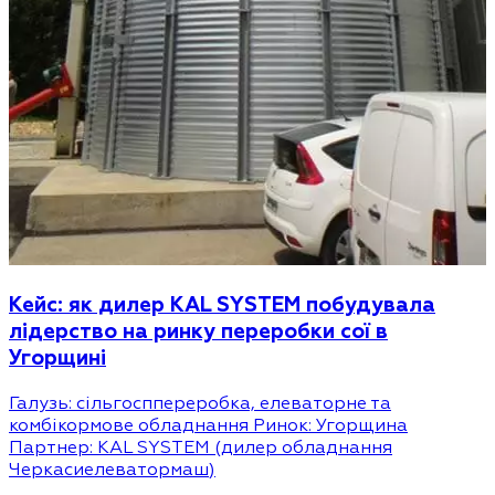
Кейс: як дилер KAL SYSTEM побудувала
лідерство на ринку переробки сої в
Угорщині
Галузь: сільгосппереробка, елеваторне та
комбікормове обладнання Ринок: Угорщина
Партнер: KAL SYSTEM (дилер обладнання
Черкасиелеватормаш)