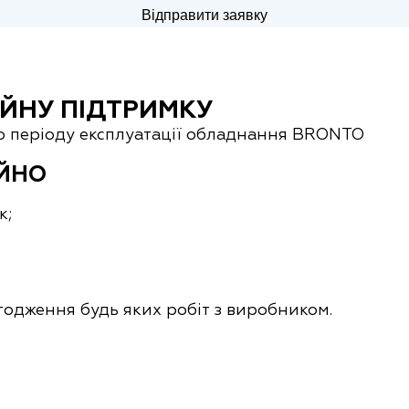
ІЙНУ ПІДТРИМКУ
го періоду експлуатації обладнання BRONTO
ІЙНО
к;
одження будь яких робіт з виробником.