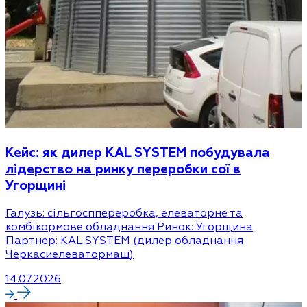
Кейс: як дилер KAL SYSTEM побудувала
лідерство на ринку переробки сої в
Угорщині
Галузь: сільгосппереробка, елеваторне та
комбікормове обладнання Ринок: Угорщина
Партнер: KAL SYSTEM (дилер обладнання
Черкасиелеватормаш)
14.07.2026