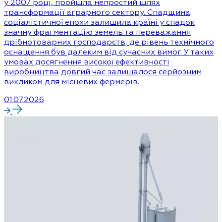
у 2007 році, пройшла непростий шлях
трансформації аграрного сектору. Спадщина
соціалістичної епохи залишила країні у спадок
значну фрагментацію земель та переважання
дрібнотоварних господарств, де рівень технічного
оснащення був далеким від сучасних вимог. У таких
умовах досягнення високої ефективності
виробництва довгий час залишалося серйозним
викликом для місцевих фермерів.
01.07.2026