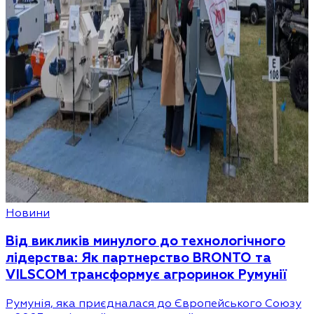
Новини
Від викликів минулого до технологічного
лідерства: Як партнерство BRONTO та
VILSCOM трансформує агроринок Румунії
Румунія, яка приєдналася до Європейського Союзу