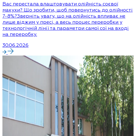
Вас перестала влаштовувати олійність соєвої
макухи? Що зробити, щоб повернутись до олійності
7-8%?Зверніть увагу, що на олійність впливає не
лише віджим у пресі, а весь процес переробки у
технологічній лінії та параметри самої сої на вході
на переробку.
30.06.2026