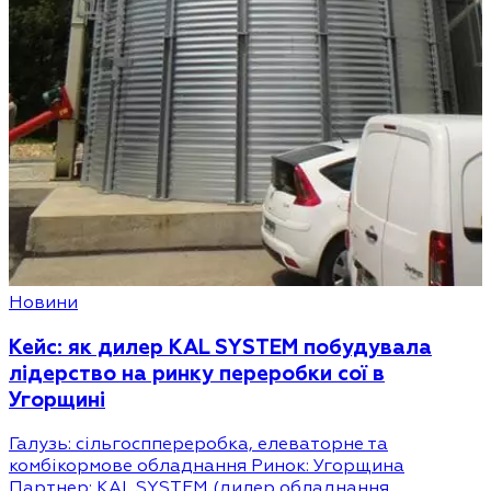
Новини
Кейс: як дилер KAL SYSTEM побудувала
лідерство на ринку переробки сої в
Угорщині
Галузь: сільгосппереробка, елеваторне та
комбікормове обладнання Ринок: Угорщина
Партнер: KAL SYSTEM (дилер обладнання