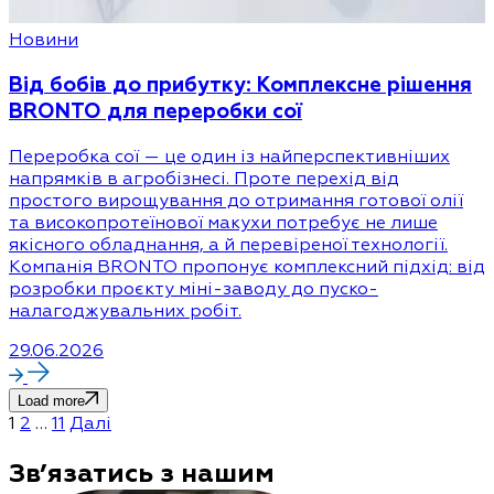
Новини
Від бобів до прибутку: Комплексне рішення
BRONTO для переробки сої
Переробка сої — це один із найперспективніших
напрямків в агробізнесі. Проте перехід від
простого вирощування до отримання готової олії
та високопротеїнової макухи потребує не лише
якісного обладнання, а й перевіреної технології.
Компанія BRONTO пропонує комплексний підхід: від
розробки проєкту міні-заводу до пуско-
налагоджувальних робіт.
29.06.2026
Load more
Posts
1
2
…
11
Далі
pagination
Зв’язатись з нашим