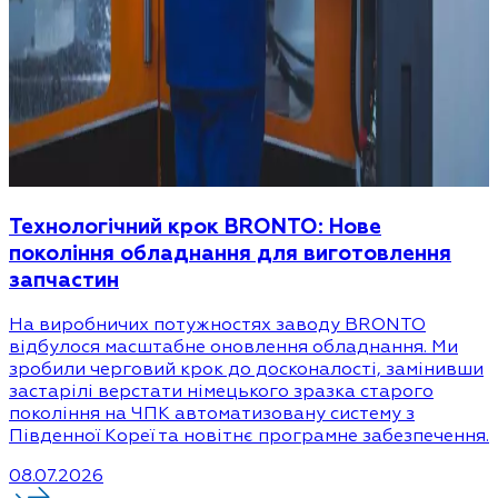
Технологічний крок BRONTO: Нове
покоління обладнання для виготовлення
запчастин
На виробничих потужностях заводу BRONTO
відбулося масштабне оновлення обладнання. Ми
зробили черговий крок до досконалості, замінивши
застарілі верстати німецького зразка старого
покоління на ЧПК автоматизовану систему з
Південної Кореї та новітнє програмне забезпечення.
08.07.2026