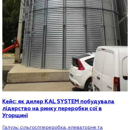
Кейс: як дилер KAL SYSTEM побудувала
лідерство на ринку переробки сої в
Угорщині
Галузь: сільгосппереробка, елеваторне та