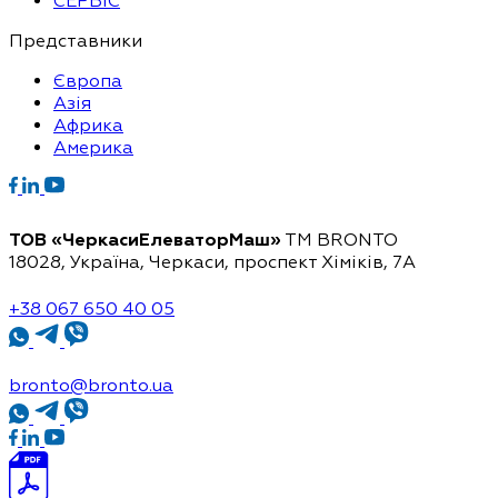
СЕРВІС
Представники
Європа
Азія
Африка
Америка
ТОВ «ЧеркасиЕлеваторМаш»
ТМ BRONTO
18028, Україна, Черкаси,
проспект Хіміків, 7А
+38 067 650 40 05
bronto@bronto.ua