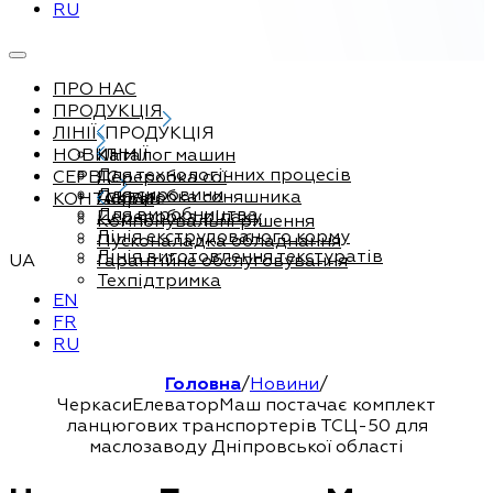
RU
ПРО НАС
ПРОДУКЦІЯ
ЛІНІЇ
ПРОДУКЦІЯ
НОВИНИ
Каталог машин
ЛІНІЇ
Для технологічних процесів
СЕРВІС
Переробка сої
Для сировини
Переробка соняшника
КОНТАКТИ
Сервіс
Для виробництва
Переробка ріпаку
Компонувальні рішення
Лінія екструдованого корму
Пусконаладка обладнання
Лінія виготовлення текстуратів
UA
Гарантійне обслуговування
Техпідтримка
EN
FR
RU
Головна
/
Новини
/
ЧеркасиЕлеваторМаш постачає комплект
ланцюгових транспортерів ТСЦ-50 для
маслозаводу Дніпровської області