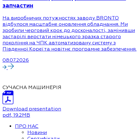
запчастин
На виробничих потужностях заводу BRONTO
відбулося масштабне оновлення обладнання. Ми
зробили черговий крок до досконалості, замінивши
застарілі верстати німецького зразка старого
покоління на ЧПК автоматизовану систему з
Південної Кореї та новітнє програмне забезпечення.
08.07.2026
СУЧАСНА МАШИНЕРІЯ
Download presentation
pdf
, 19.2MB
ПРО НАС
Новини
Сертифікати