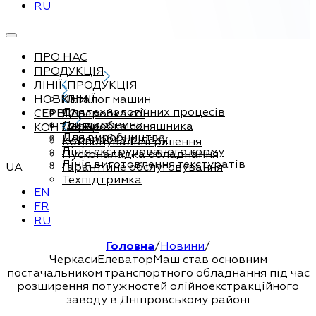
RU
ПРО НАС
ПРОДУКЦІЯ
ЛІНІЇ
ПРОДУКЦІЯ
НОВИНИ
Каталог машин
ЛІНІЇ
Для технологічних процесів
СЕРВІС
Переробка сої
Для сировини
Переробка соняшника
КОНТАКТИ
Сервіс
Для виробництва
Переробка ріпаку
Компонувальні рішення
Лінія екструдованого корму
Пусконаладка обладнання
Лінія виготовлення текстуратів
UA
Гарантійне обслуговування
Техпідтримка
EN
FR
RU
Головна
/
Новини
/
ЧеркасиЕлеваторМаш став основним
постачальником транспортного обладнання під час
розширення потужностей олійноекстракційного
заводу в Дніпровському районі