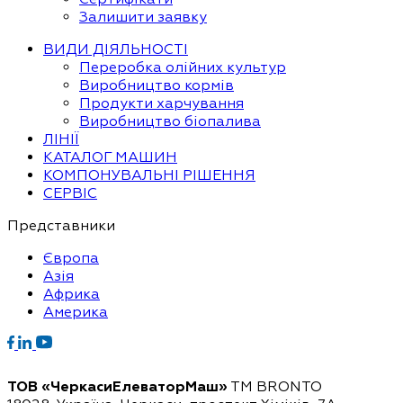
Залишити заявку
ВИДИ ДІЯЛЬНОСТІ
Переробка олійних культур
Виробництво кормів
Продукти харчування
Виробництво біопалива
ЛІНІЇ
КАТАЛОГ МАШИН
КОМПОНУВАЛЬНІ РІШЕННЯ
СЕРВІС
Представники
Європа
Азія
Африка
Америка
ТОВ «ЧеркасиЕлеваторМаш»
ТМ BRONTO