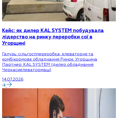
Кейс: як дилер KAL SYSTEM побудувала
лідерство на ринку переробки сої в
Угорщині
Галузь: сільгосппереробка, елеваторне та
комбікормове обладнання Ринок: Угорщина
Партнер: KAL SYSTEM (дилер обладнання
Черкасиелеватормаш)
14.07.2026