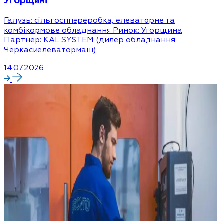
Угорщині
Галузь: сільгосппереробка, елеваторне та
комбікормове обладнання Ринок: Угорщина
Партнер: KAL SYSTEM (дилер обладнання
Черкасиелеватормаш)
14.07.2026