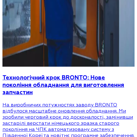
Технологічний крок BRONTO: Нове
покоління обладнання для виготовлення
запчастин
На виробничих потужностях заводу BRONTO
відбулося масштабне оновлення обладнання. Ми
зробили черговий крок до досконалості, замінивши
застарілі верстати німецького зразка старого
покоління на ЧПК автоматизовану систему з
Південної Кореї та новітнє програмне забезпечення.