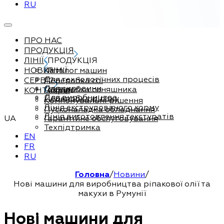
RU
ПРО НАС
ПРОДУКЦІЯ
ЛІНІЇ
ПРОДУКЦІЯ
НОВИНИ
Каталог машин
ЛІНІЇ
Для технологічних процесів
СЕРВІС
Переробка сої
Для сировини
Переробка соняшника
КОНТАКТИ
Сервіс
Для виробництва
Переробка ріпаку
Компонувальні рішення
Лінія екструдованого корму
Пусконаладка обладнання
Лінія виготовлення текстуратів
UA
Гарантійне обслуговування
Техпідтримка
EN
FR
RU
Головна
/
Новини
/
Нові машини для виробництва ріпакової олії та
макухи в Румунії
Нові машини для