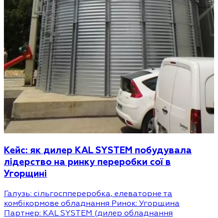
Кейс: як дилер KAL SYSTEM побудувала
лідерство на ринку переробки сої в
Угорщині
Галузь: сільгосппереробка, елеваторне та
комбікормове обладнання Ринок: Угорщина
Партнер: KAL SYSTEM (дилер обладнання