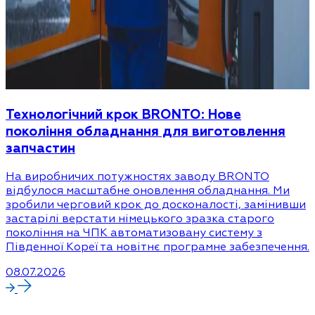
Технологічний крок BRONTO: Нове
покоління обладнання для виготовлення
запчастин
На виробничих потужностях заводу BRONTO
відбулося масштабне оновлення обладнання. Ми
зробили черговий крок до досконалості, замінивши
застарілі верстати німецького зразка старого
покоління на ЧПК автоматизовану систему з
Південної Кореї та новітнє програмне забезпечення.
08.07.2026