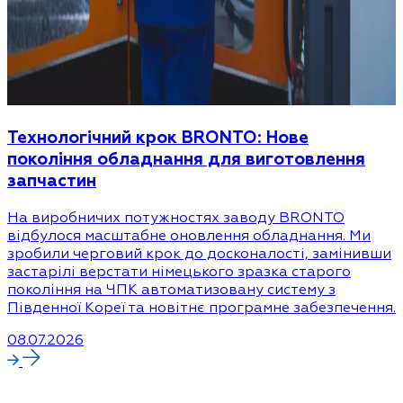
Технологічний крок BRONTO: Нове
покоління обладнання для виготовлення
запчастин
На виробничих потужностях заводу BRONTO
відбулося масштабне оновлення обладнання. Ми
зробили черговий крок до досконалості, замінивши
застарілі верстати німецького зразка старого
покоління на ЧПК автоматизовану систему з
Південної Кореї та новітнє програмне забезпечення.
08.07.2026