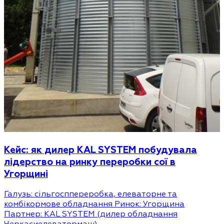
Кейс: як дилер KAL SYSTEM побудувала
лідерство на ринку переробки сої в
Угорщині
Галузь: сільгосппереробка, елеваторне та
комбікормове обладнання Ринок: Угорщина
Партнер: KAL SYSTEM (дилер обладнання
Черкасиелеватормаш)