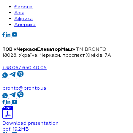
Європа
Азія
Африка
Америка
ТОВ «ЧеркасиЕлеваторМаш»
ТМ BRONTO
18028, Україна, Черкаси,
проспект Хіміків, 7А
+38 067 650 40 05
bronto@bronto.ua
Download presentation
pdf
, 19.2MB