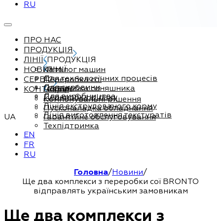
RU
ПРО НАС
ПРОДУКЦІЯ
ЛІНІЇ
ПРОДУКЦІЯ
НОВИНИ
Каталог машин
ЛІНІЇ
Для технологічних процесів
СЕРВІС
Переробка сої
Для сировини
Переробка соняшника
КОНТАКТИ
Сервіс
Для виробництва
Переробка ріпаку
Компонувальні рішення
Лінія екструдованого корму
Пусконаладка обладнання
Лінія виготовлення текстуратів
UA
Гарантійне обслуговування
Техпідтримка
EN
FR
RU
Головна
/
Новини
/
Ще два комплекси з переробки сої BRONTO
відправлять українським замовникам
Ще два комплекси з