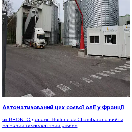
Автоматизований цех соєвої олії у Франції
як BRONTO допоміг Huilerie de Chambarand вийти
на новий технологічний рівень