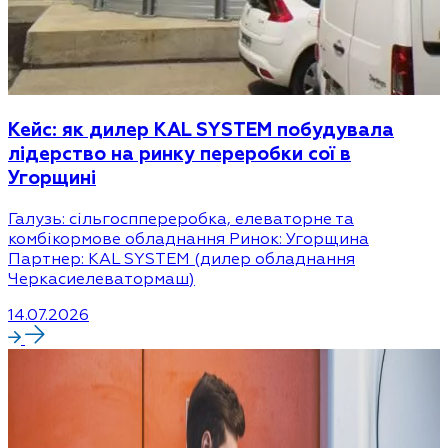
Кейс: як дилер KAL SYSTEM побудувала
лідерство на ринку переробки сої в
Угорщині
Галузь: сільгосппереробка, елеваторне та
комбікормове обладнання Ринок: Угорщина
Партнер: KAL SYSTEM (дилер обладнання
Черкасиелеватормаш)
14.07.2026