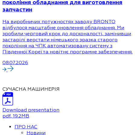
покоління обладнання для виготовлення
запчастин
На виробничих потужностях заводу BRONTO
відбулося масштабне оновлення обладнання. Ми
зробили черговий крок до досконалості, замінивши
застарілі верстати німецького зразка старого
покоління на ЧПК автоматизовану систему з
Південної Кореї та новітнє програмне забезпечення.
08.07.2026
СУЧАСНА МАШИНЕРІЯ
Download presentation
pdf
, 19.2MB
ПРО НАС
Новини