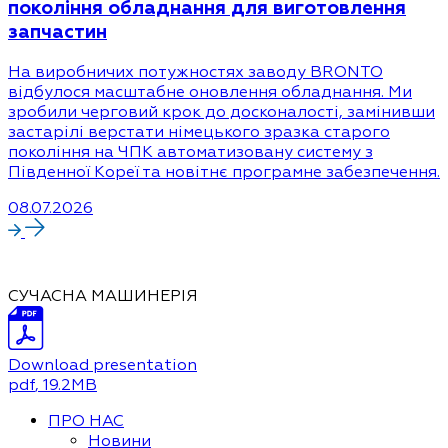
покоління обладнання для виготовлення
запчастин
На виробничих потужностях заводу BRONTO
відбулося масштабне оновлення обладнання. Ми
зробили черговий крок до досконалості, замінивши
застарілі верстати німецького зразка старого
покоління на ЧПК автоматизовану систему з
Південної Кореї та новітнє програмне забезпечення.
08.07.2026
СУЧАСНА МАШИНЕРІЯ
Download presentation
pdf
, 19.2MB
ПРО НАС
Новини