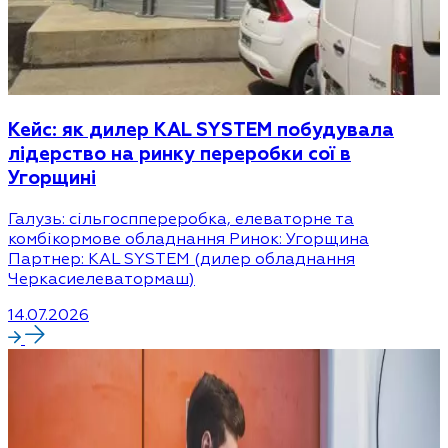
Кейс: як дилер KAL SYSTEM побудувала
лідерство на ринку переробки сої в
Угорщині
Галузь: сільгосппереробка, елеваторне та
комбікормове обладнання Ринок: Угорщина
Партнер: KAL SYSTEM (дилер обладнання
Черкасиелеватормаш)
14.07.2026