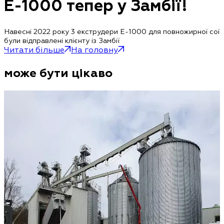
E-1000 тепер у Замбії!
Навесні 2022 року 3 екструдери E-1000 для повножирної сої
були відправлені клієнту із Замбії
Читати більше
На головну
може бути цікаво