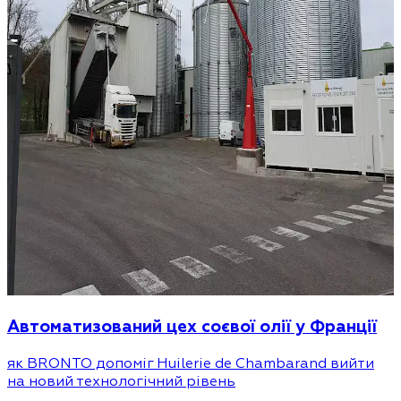
Автоматизований цех соєвої олії у Франції
як BRONTO допоміг Huilerie de Chambarand вийти
на новий технологічний рівень