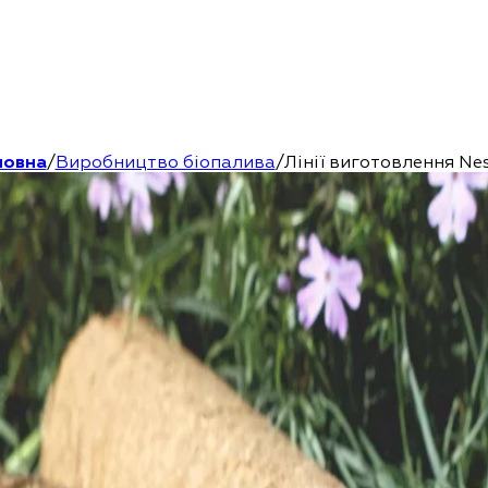
ловна
/
Виробництво біопалива
/
Лінії виготовлення Ne