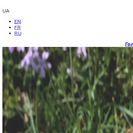
UA
EN
FR
RU
Го