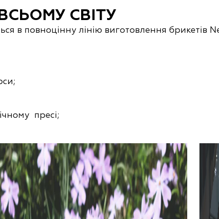
ВСЬОМУ СВІТУ
ься в повноцінну лінію виготовлення брикетів N
рси;
ічному пресі;