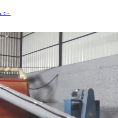
ь CH.