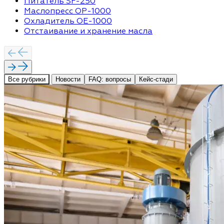
Питатель SF-250
Маслопресс OP-1000
Охладитель OE-1000
Отстаивание и хранение масла
Все рубрики
Новости
FAQ: вопросы
Кейс-стади