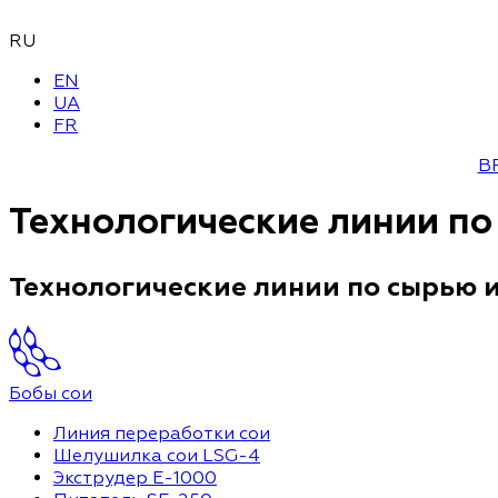
RU
EN
UA
FR
B
Технологические линии по
Технологические линии по сырью 
Бобы сои
Линия переработки сои
Шелушилка сои LSG-4
Экструдер Е-1000