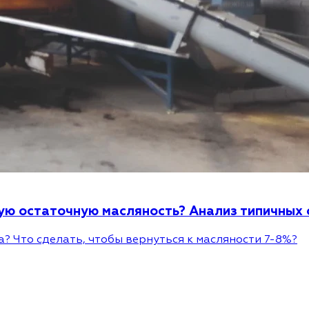
кую остаточную масляность? Анализ типичных
? Что сделать, чтобы вернуться к масляности 7-8%?